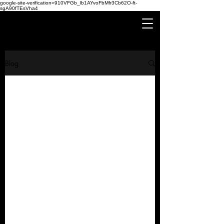
google-site-verification=910VFGb_lb1AYvoFbMfr3Cb62O-ft-
sgA90fTEsVha4
Blog