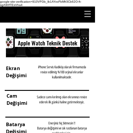
google-site-verification=910VFGb_lb1AYvoFbMfr3Cb62O-ft-
sgA90fTEsVha4
Apple Watch Teknik Destek
Ekran
iPhone Servis Kadıköy olarak firmamızda
revize edilmiş %100 orjinal ekranlar
Değişimi
kullanılmaktadır.
BİLGİ - FİYAT
Cam
Sadece camı kırılmış olan ekranınızı revize
Değişimi
ederek ilk günkü haline getirmekteyiz.
BİLGİ - FİYAT
Batarya
Enerjiniz hiç bitmesin !!
Batarya değişimi ve sık rastlanan batarya
Değişimi