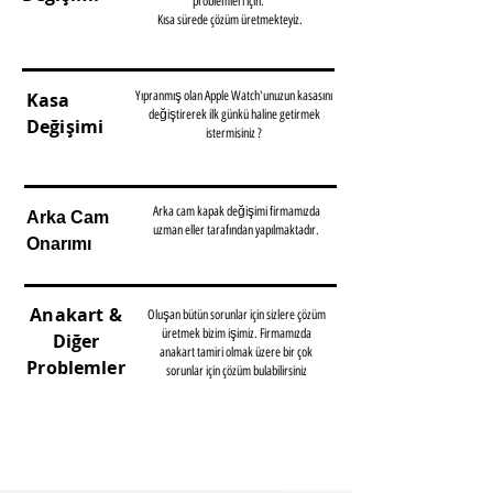
problemleri için.
Kısa sürede çözüm üretmekteyiz.
BİLGİ - FİYAT
Kasa
Yıpranmış olan Apple Watch'unuzun kasasını
değiştirerek ilk günkü haline getirmek
Değişimi
istermisiniz ?
BİLGİ - FİYAT
Arka cam kapak değişimi firmamızda
Arka Cam
uzman eller tarafından yapılmaktadır.
Onarımı
BİLGİ - FİYAT
Anakart &
Oluşan bütün sorunlar için sizlere çözüm
üretmek bizim işimiz. Firmamızda
Diğer
anakart tamiri olmak üzere bir çok
Problemler
sorunlar için çözüm bulabilirsiniz
BİLGİ - FİYAT