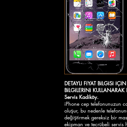
DETAYLI FİYAT BİLGİSİ İÇİ
BİLGİLERİNİ KULLANARAK B
Servis Kadiköy.
iPhone cep telefonunuzun ca
oluşur, bu nedenle telefonun
değiştirmek gereksiz bir masr
ekipman ve tecrübeli servis h