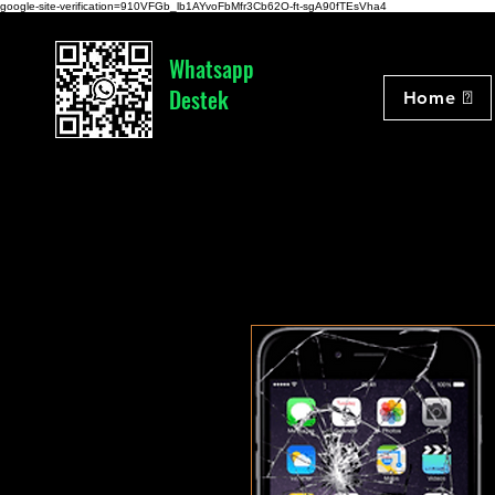
google-site-verification=910VFGb_lb1AYvoFbMfr3Cb62O-ft-sgA90fTEsVha4
Whatsapp
Destek
Home 