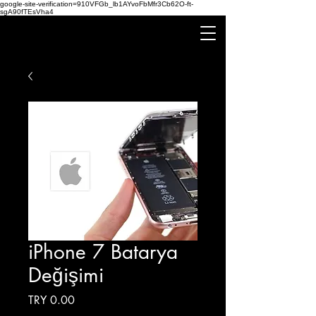
google-site-verification=910VFGb_lb1AYvoFbMfr3Cb62O-ft-
sgA90fTEsVha4
iPhone 7 Batarya
Değişimi
Price
TRY 0.00