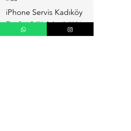
iPhone Servis Kadıköy
iPhone Servis Kadıköy, Apple marka ürünlerin
profesyonel tamir merkezi olmaktadır. Tüm
servis hizmetleri garantili ve orijinal yedek parça
kullanılarak onarım yapılmaktadır.
İstanbul'da aynı gün kurye hizmeti
Aynı gün içerisinde onarım !