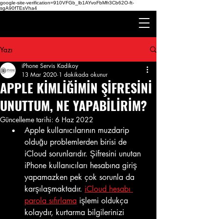
google-site-verification=910VFGb_lb1AYvoFbMfr3Cb62O-ft-
sgA90fTEsVha4
Yazı
iPhone Servis Kadikoy
13 Mar 2020
1 dakikada okunur
APPLE KİMLİĞİMİN ŞİFRESİNİ
UNUTTUM, NE YAPABİLİRİM?
Güncelleme tarihi:
6 Haz 2022
Apple kullanıcılarının muzdarip 
olduğu problemlerden birisi de 
iCloud sorunlarıdır. Şifresini unutan 
iPhone kullanıcıları hesabına giriş 
yapamazken pek çok sorunla da 
karşılaşmaktadır. 
iCloud hesabı 
parola sıfırlama
 işlemi oldukça 
kolaydır, kurtarma bilgilerinizi 