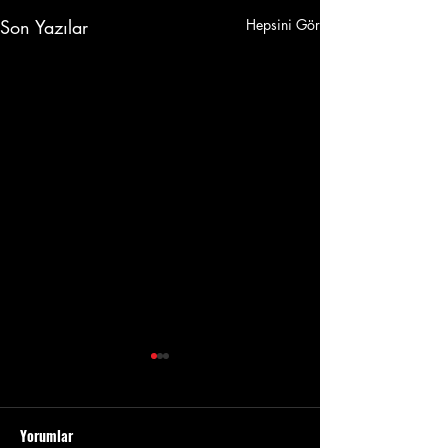
Son Yazılar
Hepsini Gör
iPhone 11 Sıvı Temasında
Neler Yapılır?
Yorumlar
Akıllı telefonların hayatımızın