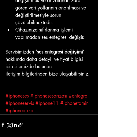
değiştirmek ve arızalanan zarar 
gören veri yollarının onarılması ve 
değiştirilmesiyle sorun 
çözülebilmektedir. 
Cihazınıza sıfırlanma işlemi 
yapılmadan ses entegresi değişir.
Servisimizden 
‘ses entegresi değişimi’
hakkında daha detaylı ve fiyat bilgisi 
için sitemizde bulunan
iletişim bilgilerinden bize ulaşabilirsiniz.
#iphoneses
#iphonesesarızası
#entegre
#iphoneservis
#iphone11
#iphonetamir
#iphonearıza