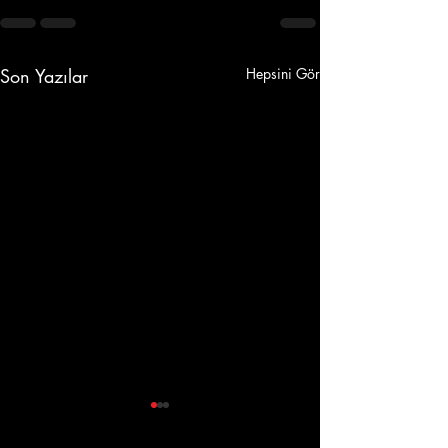
Son Yazılar
Hepsini Gör
iPhone 11 Sıvı Temasında
Neler Yapılır?