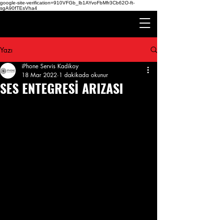
google-site-verification=910VFGb_lb1AYvoFbMfr3Cb62O-ft-
sgA90fTEsVha4
Yazı
iPhone Servis Kadikoy
18 Mar 2022
1 dakikada okunur
SES ENTEGRESİ ARIZASI